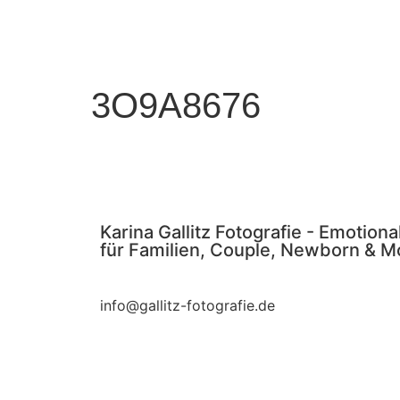
HOME
SESSIONS
ÜBER MICH
PR
3O9A8676
Karina Gallitz Fotografie - Emotional
für Familien, Couple, Newborn & M
info@gallitz-fotografie.de