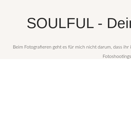
SOULFUL - Dein
Beim Fotografieren geht es für mich nicht darum, dass ihr 
Fotoshootings, 
Ich möchte euch so festhalten, wie ihr wirklich seid, genau i
Stattdessen möchte ich, dass ihr tief durchat
Ich nehme euch die Unsicherheit, das „Was sollen wir tun?“, i
lieben. Alles, w
Wisst ihr, wie viele Mütter mir erzählt haben, dass sie ihre Fami
bricht mir das He