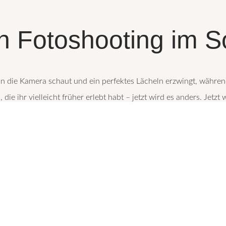
 Fotoshooting im 
in die Kamera schaut und ein perfektes Lächeln erzwingt, während 
die ihr vielleicht früher erlebt habt – jetzt wird es anders. Jetzt 
n diesem Moment. Ich erwarte nicht, dass ein 3-Jähriger stillsteht
met, euch entspannt und mir erlaubt, die Magie zu entdecken, die
ndem ich euch sanft durch die Session führe. Ich ermutige euch,
as ihr tun müsst, ist die Liebe zu eurer Familie zu fühlen – den Re
lienbilder jahrelang aufgeschoben haben, weil sie Angst hatten, das
rz. Diese Bilder sollen nicht perfekt inszeniert sein – sie sollen e