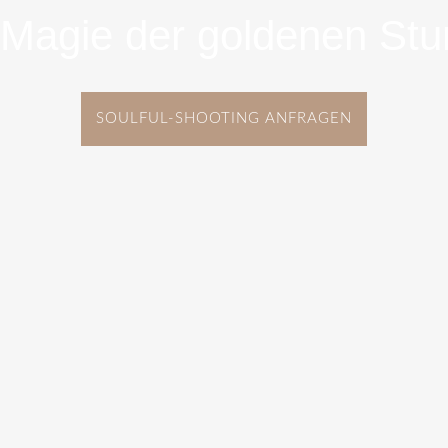
 Magie der goldenen Stu
SOULFUL-SHOOTING ANFRAGEN