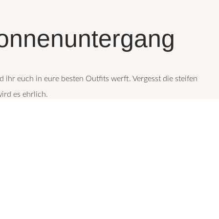
Sonnenuntergang
ihr euch in eure besten Outfits werft. Vergesst die steifen
wird es ehrlich.
 und brav ‚Cheese‘ sagt – das wäre mein persönlicher Albtraum.
 in euren ungestellten, echten Momenten liegt.
 weg von der Kamera zu schauen, euch zu bewegen, zu lachen, zu
st übernehme ich.
s ihre Kinder nicht stillsitzen oder ‚gut genug‘ sein könnten? Das
uch widerspiegeln.