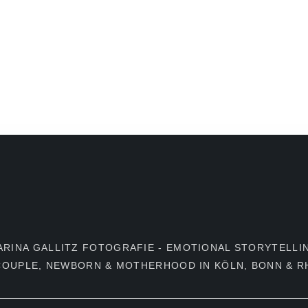
EISE
ANFRAGE
ARINA GALLITZ FOTOGRAFIE - EMOTIONAL STORYTELLI
 COUPLE, NEWBORN & MOTHERHOOD IN KÖLN, BONN & RH