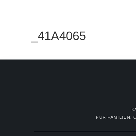
HOME
SESSIONS
ÜBER MICH
PR
_41A4065
K
FÜR FAMILIEN,