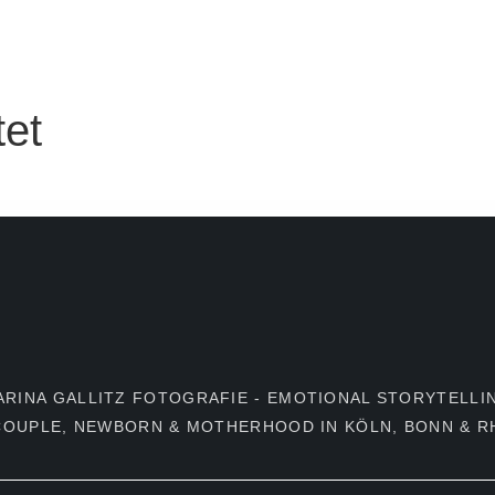
EISE
ANFRAGE
et
ARINA GALLITZ FOTOGRAFIE - EMOTIONAL STORYTELLI
 COUPLE, NEWBORN & MOTHERHOOD IN KÖLN, BONN & RH