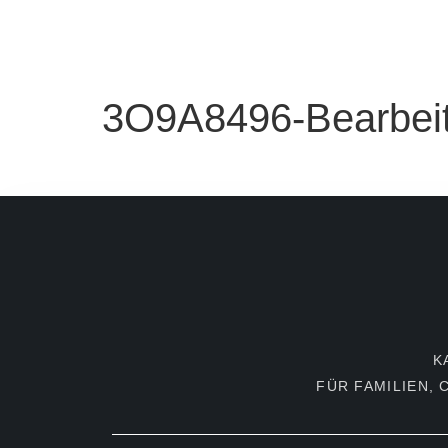
HOME
SESSIONS
ÜBER MICH
PR
3O9A8496-Bearbeit
K
FÜR FAMILIEN,